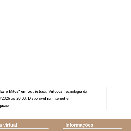
ndas e Mitos" em
Só História
. Virtuous Tecnologia da
/2026 às 20:08. Disponível na Internet em
nguas/
a virtual
Informações