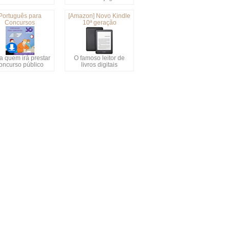
Português para
[Amazon] Novo Kindle
Concursos
10ª geração
a quem irá prestar
O famoso leitor de
oncurso público
livros digitais