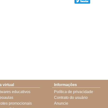
a virtual
Informações
twares educativos
Política de privacidade
eoaulas
Contrato do usuário
otes promocionais
Anuncie