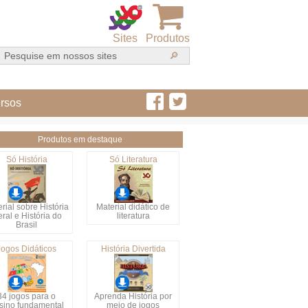
Sites
Produtos
rsos
Produtos em destaque
Só História
Só Literatura
rial sobre História
Material didático de
ral e História do
literatura
Brasil
Jogos Didáticos
História Divertida
34 jogos para o
Aprenda História por
sino fundamental
meio de jogos