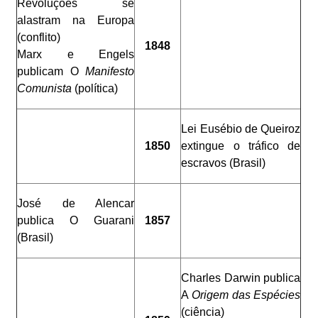
Revoluções se
alastram na Europa
(conflito)
1848
Marx e Engels
publicam O
Manifesto
Comunista
(política)
Lei Eusébio de Queiroz
1850
extingue o tráfico de
escravos (Brasil)
José de Alencar
publica O Guarani
1857
(Brasil)
Charles Darwin publica
A
Origem das Espécies
(ciência)