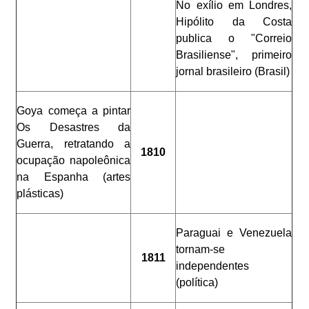
No exílio em Londres,
Hipólito da Costa
publica o "Correio
Brasiliense", primeiro
jornal brasileiro (Brasil)
Goya começa a pintar
Os Desastres da
Guerra, retratando a
1810
ocupação napoleônica
na Espanha (artes
plásticas)
Paraguai e Venezuela
tornam-se
1811
independentes
(política)