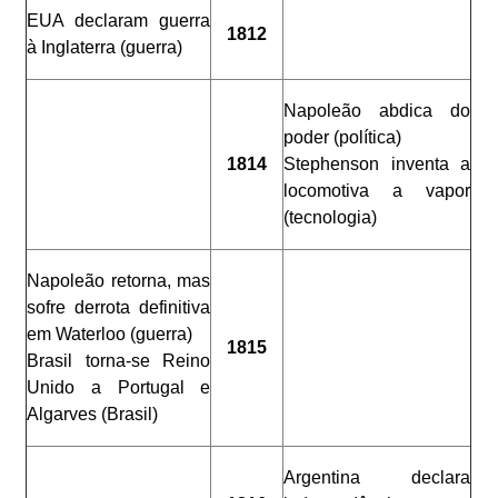
EUA declaram guerra
1812
à Inglaterra (guerra)
Napoleão abdica do
poder (política)
1814
Stephenson inventa a
locomotiva a vapor
(tecnologia)
Napoleão retorna, mas
sofre derrota definitiva
em Waterloo (guerra)
1815
Brasil torna-se Reino
Unido a Portugal e
Algarves (Brasil)
Argentina declara