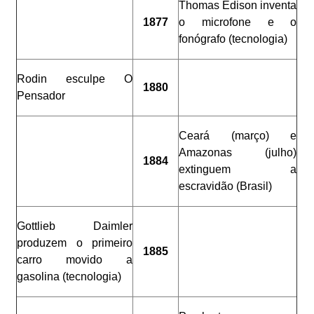
Thomas Edison inventa
1877
o microfone e o
fonógrafo (tecnologia)
Rodin esculpe O
1880
Pensador
Ceará (março) e
Amazonas (julho)
1884
extinguem a
escravidão (Brasil)
Gottlieb Daimler
produzem o primeiro
1885
carro movido a
gasolina (tecnologia)