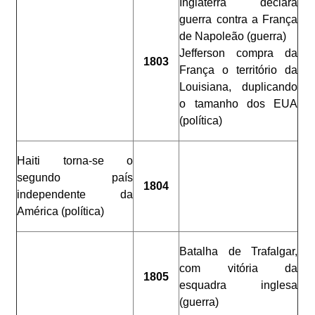
Inglaterra declara
guerra contra a França
de Napoleão (guerra)
Jefferson compra da
1803
França o território da
Louisiana, duplicando
o tamanho dos EUA
(política)
Haiti torna-se o
segundo país
1804
independente da
América (política)
Batalha de Trafalgar,
com vitória da
1805
esquadra inglesa
(guerra)