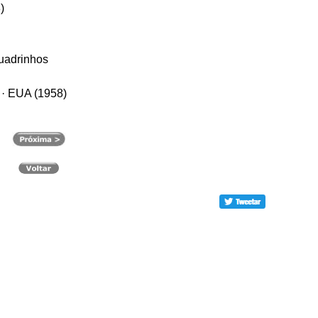
)
Quadrinhos
e · EUA (1958)