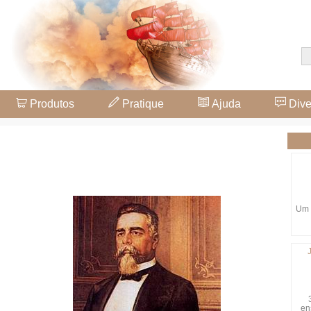
Produtos
Pratique
Ajuda
Dive
Um 
en