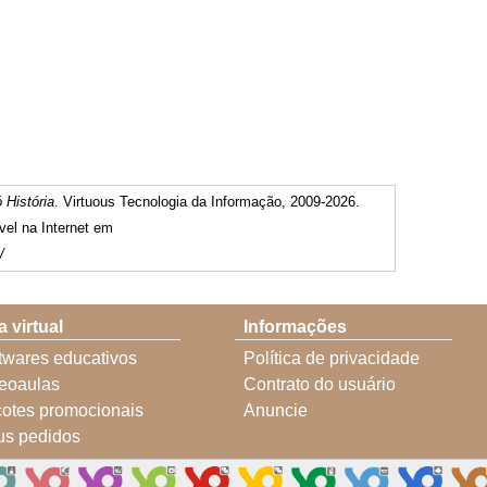
 História
. Virtuous Tecnologia da Informação, 2009-2026.
vel na Internet em
/
a virtual
Informações
twares educativos
Política de privacidade
eoaulas
Contrato do usuário
otes promocionais
Anuncie
s pedidos