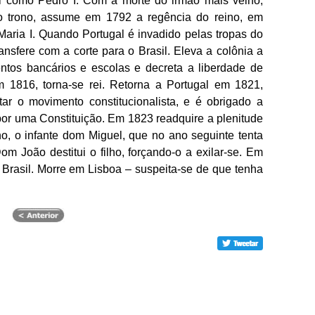
sil como Pedro I. Com a morte do irmão mais velho,
ao trono, assume em 1792 a regência do reino, em
Maria I. Quando Portugal é invadido pelas tropas do
nsfere com a corte para o Brasil. Eleva a colônia a
mentos bancários e escolas e decreta a liberdade de
1816, torna-se rei. Retorna a Portugal em 1821,
tar o movimento constitucionalista, e é obrigado a
por uma Constituição. Em 1823 readquire a plenitude
o, o infante dom Miguel, que no ano seguinte tenta
m João destitui o filho, forçando-o a exilar-se. Em
Brasil. Morre em Lisboa – suspeita-se de que tenha