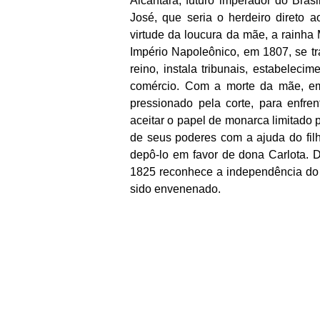
Alcântara, futuro imperador do Bra
José, que seria o herdeiro direto 
virtude da loucura da mãe, a rainha 
Império Napoleônico, em 1807, se tra
reino, instala tribunais, estabeleci
comércio. Com a morte da mãe, em 
pressionado pela corte, para enfren
aceitar o papel de monarca limitado 
de seus poderes com a ajuda do filh
depô-lo em favor de dona Carlota. Do
1825 reconhece a independência do 
sido envenenado.