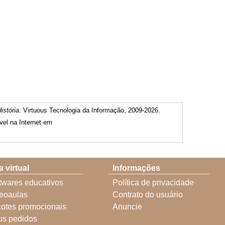
istória
. Virtuous Tecnologia da Informação, 2009-2026.
vel na Internet em
a virtual
Informações
twares educativos
Política de privacidade
eoaulas
Contrato do usuário
otes promocionais
Anuncie
s pedidos