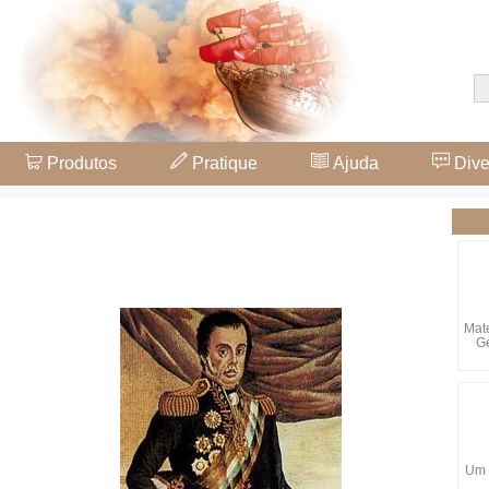
Produtos
Pratique
Ajuda
Dive
Mate
Ge
Um 