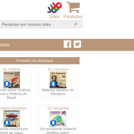
Sites
Produtos
rsos
Produtos em destaque
Só História
Só Literatura
rial sobre História
Material didático de
ral e História do
literatura
Brasil
istória Divertida
Só Geografia
enda História por
Um excelente material
meio de jogos
didático sobre