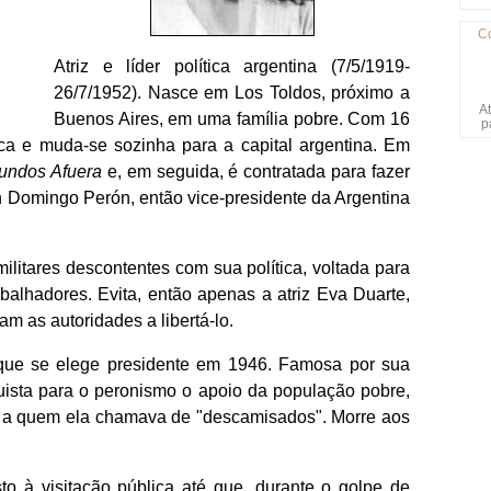
C
Atriz e líder política argentina (7/5/1919-
26/7/1952). Nasce em Los Toldos, próximo a
At
Buenos Aires, em uma família pobre. Com 16
p
tica e muda-se sozinha para a capital argentina. Em
undos Afuera
e, em seguida, é contratada para fazer
 Domingo Perón, então vice-presidente da Argentina
ilitares descontentes com sua política, voltada para
balhadores. Evita, então apenas a atriz Eva Duarte,
m as autoridades a libertá-lo.
que se elege presidente em 1946. Famosa por sua
uista para o peronismo o apoio da população pobre,
al a quem ela chamava de "descamisados". Morre aos
o à visitação pública até que, durante o golpe de