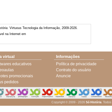
stória
. Virtuous Tecnologia da Informação, 2009-2026.
vel na Internet em
a virtual
Informações
twares educativos
Política de privacidade
eoaulas
Contrato do usuário
otes promocionais
Anuncie
s pedidos
Copyright © 2009 - 2026
Só História
. Todos