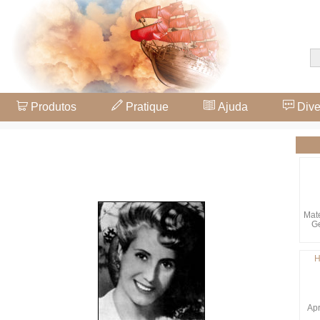
Produtos
Pratique
Ajuda
Dive
Mate
Ge
H
Apr