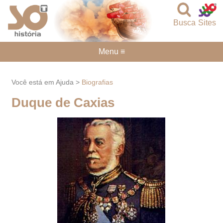
Busca
Sites
Menu ≡
Você está em Ajuda >
Biografias
Duque de Caxias